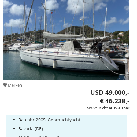
Bootszubehör
Gestohlene
Boote
Sachverständige
Segel-
&
Sportbootschulen
Versicherungen
Yachtwerften
Merken
USD 49.000,-
€ 46.238,-
MwSt. nicht ausweisbar
Baujahr 2005, Gebrauchtyacht
Bavaria (DE)