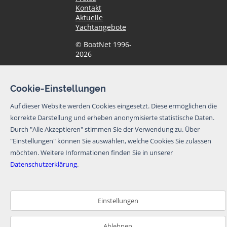
Kontakt
Aktuelle
Yachtangebote
© BoatNet 1996-
2026
Newsletter
Cookie-Einstellungen
Ich möchte den
Auf dieser Website werden Cookies eingesetzt. Diese ermöglichen die
Newsletter von
korrekte Darstellung und erheben anonymisierte statistische Daten.
BoatNet per eMail
erhalten. Von dem
Durch "Alle Akzeptieren" stimmen Sie der Verwendung zu. Über
Newsletter kann
"Einstellungen" können Sie auswählen, welche Cookies Sie zulassen
ich mich jederzeit
möchten.
Weitere Informationen finden Sie in unserer
per eMail oder
Datenschutzerklärung
.
über den
Abmeldelink im
Newsletter
abmelden.
Einstellungen
Newsletter abbonieren
Ablehnen