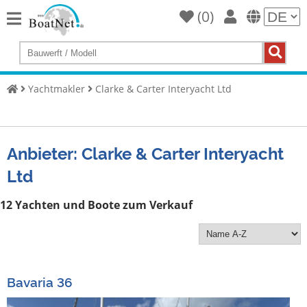
(
0
)
Home
Yacht
kaufen
Yachtmakler
Clarke & Carter Interyacht Ltd
Yacht
verkaufen
Gewerbliche
Anbieter: Clarke & Carter Interyacht
Verkäufer
Ltd
Private
Verkäufer
12 Yachten und Boote zum Verkauf
Auktionen
Yachtmakler
Bavaria 36
Services