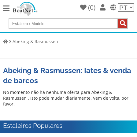
(
0
)
Home
Compre
um
Abeking & Rasmussen
iate
Vender
iates
Abeking & Rasmussen: Iates & venda
Vendedor
de barcos
comercial
Vendedor
No momento não há nenhuma oferta para Abeking &
particular
Rasmussen . Isto pode mudar diariamente. Vem de volta, por
favor.
Leilões
Agentes
Estaleiros Populares
de