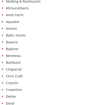
iate
Abeking & Rasmussen
Allroundmarin
Serviço
Amel Yacht
Equipamentos
Aquador
para
barcos
Azimut
Baltic Yachts
Barcos
Bavaria
roubados
Bayliner
Especialistas
Beneteau
Escolas
Bombard
de
Chaparral
vela
e
Chris Craft
esporte
Cranchi
Crownline
Seguros
Dehler
Estaleiro
Doral
naval