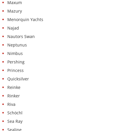
Maxum
Mazury
Menorquin Yachts
Najad
Nautors Swan
Neptunus
Nimbus
Pershing
Princess
Quicksilver
Reinke
Rinker
Riva
Schöchl
Sea Ray
Sealine