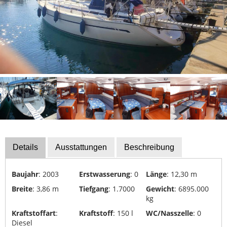
Bootszubehör
Finanzierung
Gestohlene
Boote
Messekalender
Sachverständige
Segel-
&
Sportbootschulen
Details
Ausstattungen
Beschreibung
Versicherungen
Baujahr
: 2003
Erstwasserung
: 0
Länge
: 12,30 m
Yacht-
Recycling
Breite
: 3,86 m
Tiefgang
: 1.7000
Gewicht
: 6895.000
&
kg
-
Kraftstoffart
:
Kraftstoff
: 150 l
WC/Nasszelle
: 0
Entsorgung
Diesel