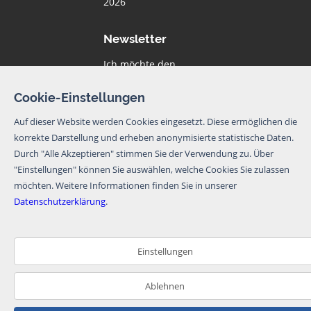
2026
Newsletter
Ich möchte den
Newsletter von
BoatNet per eMail
Cookie-Einstellungen
erhalten. Von dem
Newsletter kann
Auf dieser Website werden Cookies eingesetzt. Diese ermöglichen die
ich mich jederzeit
korrekte Darstellung und erheben anonymisierte statistische Daten.
per eMail oder
Durch "Alle Akzeptieren" stimmen Sie der Verwendung zu. Über
über den
Abmeldelink im
"Einstellungen" können Sie auswählen, welche Cookies Sie zulassen
Newsletter
möchten.
Weitere Informationen finden Sie in unserer
abmelden.
Datenschutzerklärung
.
Newsletter abbonieren
Bitte beachten Sie
Einstellungen
unsere
Datenschutzerklärung
.
Ablehnen