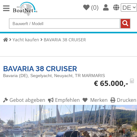
(
0
)
Home
Yacht
kaufen
Yacht kaufen
BAVARIA 38 CRUISER
Yacht
verkaufen
Gewerbliche
BAVARIA 38 CRUISER
Verkäufer
Bavaria (DE), Segelyacht, Neuyacht, TR MARMARIS
€ 65.000,-
Private
Verkäufer
Gebot abgeben
Empfehlen
Merken
Drucken
Auktionen
Yachtmakler
Services