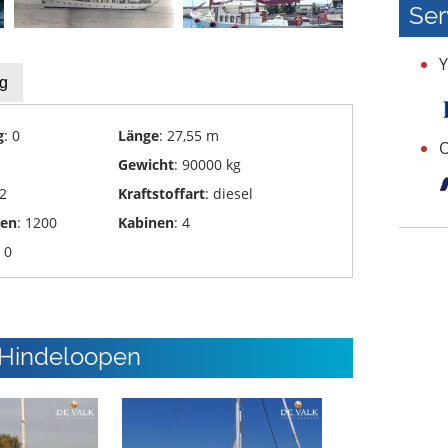
Ser
Y
g
g
: 0
Länge
: 27,55 m
O
Gewicht
: 90000 kg
 2
Kraftstoffart
: diesel
den
: 1200
Kabinen
: 4
: 0
 Hindeloopen