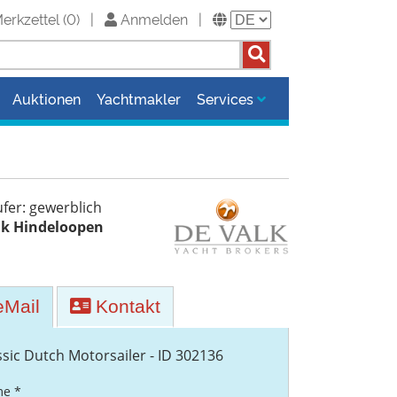
erkzettel
(
0
)
|
Anmelden
|
Auktionen
Yachtmakler
Services
fer: gewerblich
lk Hindeloopen
Mail
Kontakt
ssic Dutch Motorsailer - ID 302136
e *