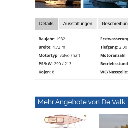
Yachttransporte
Yachtwerften
Details
Ausstattungen
Beschreibun
Baujahr
: 1932
Erstwasserun
Breite
: 4,72 m
Tiefgang
: 2.30
Motortyp
: volvo shaft
Motoranzahl
:
PS/kW
: 290 / 213
Betriebsstun
Kojen
: 8
WC/Nasszelle
Mehr Angebote von De Valk