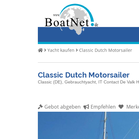
Home
Yacht
kaufen
Yacht
Yacht kaufen
Classic Dutch Motorsailer
verkaufen
Gewerbliche
Classic Dutch Motorsailer
Verkäufer
Classic (DE), Gebrauchtyacht, IT Contact De Valk 
Private
Verkäufer
Gebot abgeben
Empfehlen
Merk
Auktionen
Yachtmakler
Services