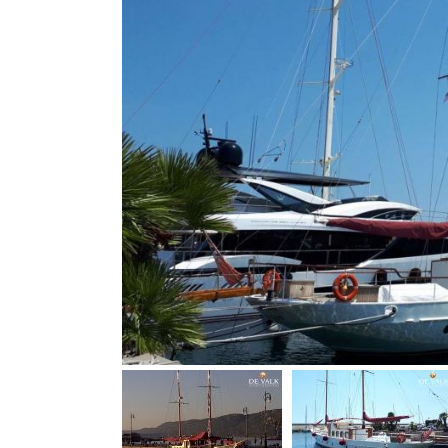
Bootszubehör
Finanzierung
Gestohlene
Boote
Messekalender
Sachverständige
Segel-
&
Sportbootschulen
Versicherungen
Yacht-
Recycling
&
-
Entsorgung