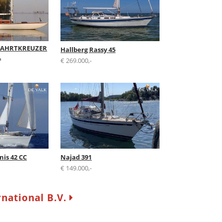
EFAHRTKREUZER
Hallberg Rassy 45
L
€ 269.000,-
is 42 CC
Najad 391
€ 149.000,-
rnational B.V.