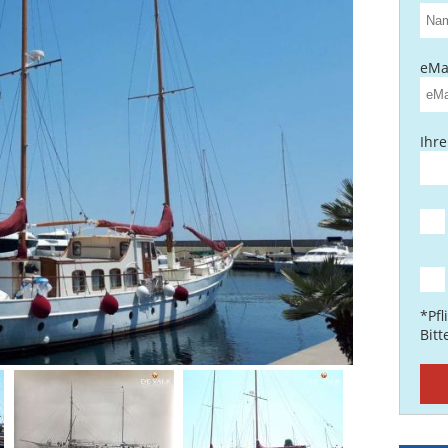
eMai
Ihre
*Pfl
Bit