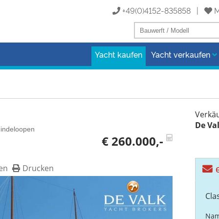
+49(0)4152-835858 |
M
Yacht kaufen
Yacht verkaufen
Verkäu
De Va
Hindeloopen
€ 260.000,-
en
Drucken
e
Cla
Nam