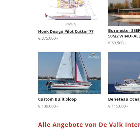
Burmester SE
Hoek Design Pilot Cutter 77
50M2 WINDFAL
€ 375.000,-
€ 53.500,-
Custom Built Sloop
Beneteau Ocean
€ 139.000,-
€ 115.000,-
Alle Angebote von De Valk Inte