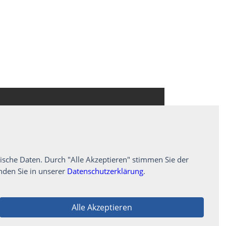
sletter von BoatNet per
 dem Newsletter kann ich
eMail oder über den
ische Daten. Durch "Alle Akzeptieren" stimmen Sie der
sletter abmelden.
nden Sie in unserer
Datenschutzerklärung
.
ieren
 unsere
Datenschutzerklärung
.
Alle Akzeptieren