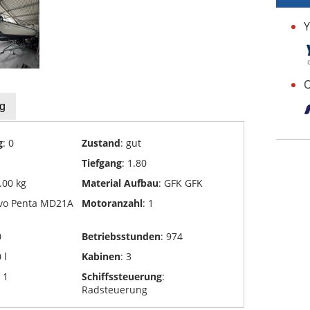
Y
O
g
g
: 0
Zustand
: gut
Tiefgang
: 1.80
.00 kg
Material Aufbau
: GFK GFK
lvo Penta MD21A
Motoranzahl
: 1
0
Betriebsstunden
: 974
 l
Kabinen
: 3
: 1
Schiffssteuerung
:
Radsteuerung