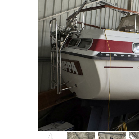
Bootszubehör
Finanzierung
Gestohlene
Boote
Messekalender
Sachverständige
Segel-
&
Sportbootschulen
Versicherungen
Yacht-
Recycling
&
-
Entsorgung