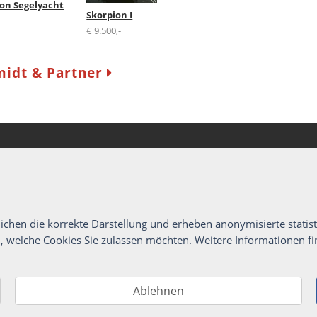
lon Segelyacht
Skorpion I
€ 9.500,-
midt & Partner
Newsletter
Ich möchte den New
eMail erhalten. Von
mich jederzeit per 
ichen die korrekte Darstellung und erheben anonymisierte statist
Abmeldelink im New
, welche Cookies Sie zulassen möchten.
Weitere Informationen fi
Newsletter abbon
Bitte beachten Sie
Ablehnen