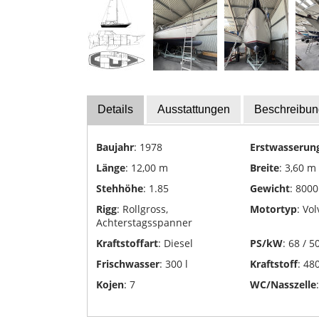
Yachttransporte
Yachtwerften
Details
Ausstattungen
Beschreibun
Baujahr
: 1978
Erstwasserun
Länge
: 12,00 m
Breite
: 3,60 m
Stehhöhe
: 1.85
Gewicht
: 8000
Rigg
: Rollgross,
Motortyp
: Vo
Achterstagsspanner
Kraftstoffart
: Diesel
PS/kW
: 68 / 5
Frischwasser
: 300 l
Kraftstoff
: 480
Kojen
: 7
WC/Nasszelle