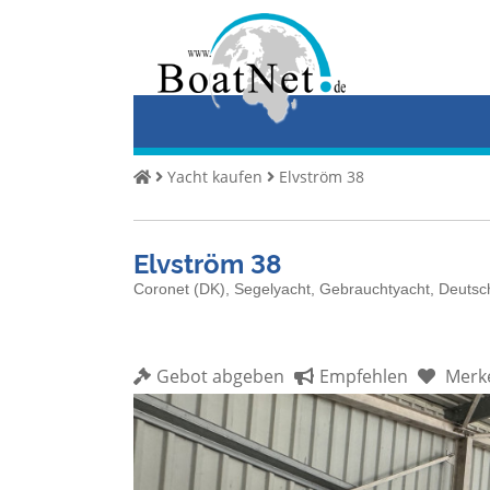
Home
Yacht
kaufen
Yacht
Yacht kaufen
Elvström 38
verkaufen
Gewerbliche
Elvström 38
Verkäufer
Coronet (DK), Segelyacht, Gebrauchtyacht, Deuts
Private
Verkäufer
Gebot abgeben
Empfehlen
Merk
Auktionen
Yachtmakler
Services