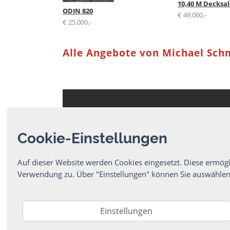
10,40 M Decksa
ODIN 820
€ 49.000,-
€ 25.000,-
Alle Angebote von Michael Sch
BoatNet Internes
Cookie-Einstellungen
AGB
Datenschutz
Haftungsausschluss
Auf dieser Website werden Cookies eingesetzt. Diese ermögl
Impressum
Preise
Verwendung zu. Über "Einstellungen" können Sie auswählen
Kontakt
Aktuelle Yachtangebote
© BoatNet 1996-2026
Einstellungen