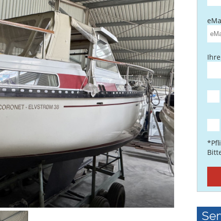
eMai
Ihre
*Pfl
Bit
Ser