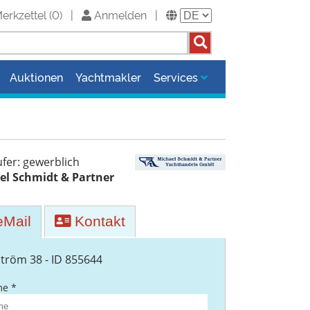
erkzettel
(
0
)
|
Anmelden
|
Auktionen
Yachtmakler
Services
fer: gewerblich
el Schmidt & Partner
Mail
Kontakt
ström 38 - ID 855644
e *