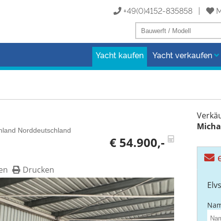
+49(0)4152-835858 |
M
Yacht kaufen
Yacht verkaufen
Verkäu
Micha
chland Norddeutschland
€ 54.900,-
e
en
Drucken
Elv
Nam