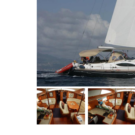
Bootszubehör
Finanzierung
Gestohlene
Boote
Messekalender
Sachverständige
Segel-
&
Sportbootschulen
Versicherungen
Yacht-
Recycling
&
-
Entsorgung