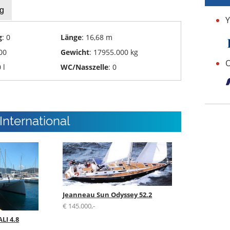
g
Y
g
: 0
Länge
: 16,68 m
00
Gewicht
: 17955.000 kg
O
 l
WC/Nasszelle
: 0
nternational
Jeanneau Sun Odyssey 52.2
€ 145.000,-
LI 4.8