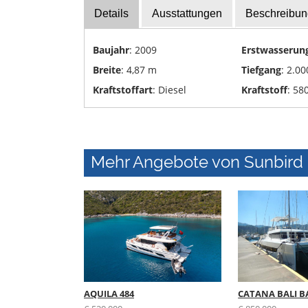
Details
Ausstattungen
Beschreibun
Yachttransporte
Yachtwerften
Baujahr
: 2009
Erstwasserun
Breite
: 4,87 m
Tiefgang
: 2.00
Kraftstoffart
: Diesel
Kraftstoff
: 580
Mehr Angebote von Sunbird I
AQUILA 484
CATANA BALI BA