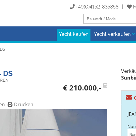
+49(0)4152-835858 |
M
Yacht kaufen
Yacht verkaufen
 DS
 DS
Verkäu
Sunbi
OREN
€ 210.000,-
e
en
Drucken
JEA
Nam