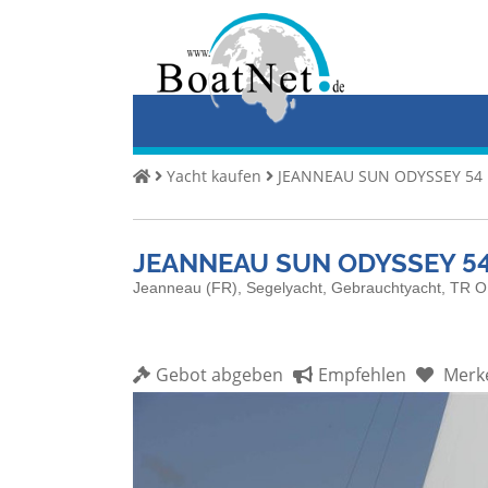
Home
Yacht
kaufen
Yacht
Yacht kaufen
JEANNEAU SUN ODYSSEY 54
verkaufen
Gewerbliche
JEANNEAU SUN ODYSSEY 54
Verkäufer
Jeanneau (FR), Segelyacht, Gebrauchtyacht, TR 
Private
Verkäufer
Gebot abgeben
Empfehlen
Merk
Auktionen
Yachtmakler
Services