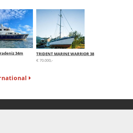
radeniz 34m
TRIDENT MARINE WARRIOR 38
€ 70.000,-
rnational
Newsletter
Ich möchte den New
eMail erhalten. Von