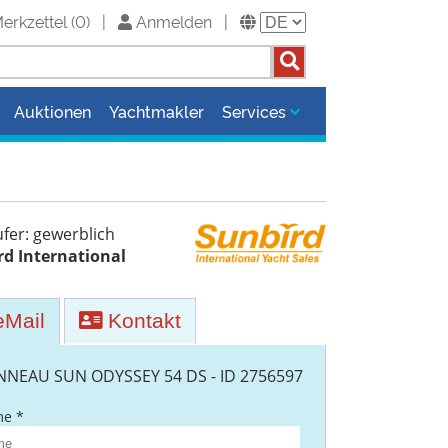
erkzettel
(
0
)
|
Anmelden
|
Auktionen
Yachtmakler
Services
fer: gewerblich
rd International
Mail
Kontakt
NNEAU SUN ODYSSEY 54 DS - ID 2756597
e *