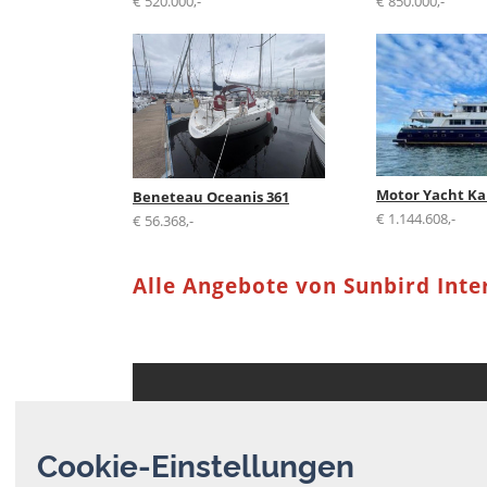
€ 520.000,-
€ 850.000,-
Motor Yacht Ka
Beneteau Oceanis 361
€ 1.144.608,-
€ 56.368,-
Alle Angebote von Sunbird Inte
BoatNet Internes
Cookie-Einstellungen
AGB
Datenschutz