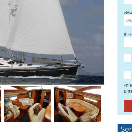
eMai
Ihre
*Pfl
Bit
Ser