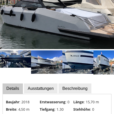
Bootszubehör
Finanzierung
Gestohlene
Boote
Messekalender
Sachverständige
Segel-
&
Sportbootschulen
Versicherungen
Yacht-
Details
Ausstattungen
Beschreibung
Recycling
&
Baujahr
: 2018
Erstwasserung
: 0
Länge
: 15,70 m
-
Breite
: 4,50 m
Tiefgang
: 1.30
Stehhöhe
: 0
Entsorgung