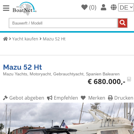
(
0
)
Home
Yacht
kaufen
Yacht kaufen
Mazu 52 Ht
Yacht
verkaufen
Mazu 52 Ht
Gewerbliche
Verkäufer
Mazu Yachts, Motoryacht, Gebrauchtyacht, Spanien Balearen
€ 680.000,-
Private
Verkäufer
Gebot abgeben
Empfehlen
Merken
Drucken
Auktionen
Yachtmakler
Services