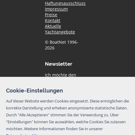
Haftungsausschluss
Impressum
Preise
Kontakt
Aktuelle
Yachtangebote
© BoatNet 1996-
2026
Newsletter
Ich möchte den
Newsletter von
BoatNet per eMail
Cookie-Einstellungen
erhalten. Von dem
Newsletter kann
Auf dieser Website werden Cookies eingesetzt. Diese ermöglichen die
ich mich jederzeit
korrekte Darstellung und erheben anonymisierte statistische Daten.
per eMail oder
über den
Durch "Alle Akzeptieren" stimmen Sie der Verwendung zu. Über
Abmeldelink im
"Einstellungen" können Sie auswählen, welche Cookies Sie zulassen
Newsletter
möchten.
Weitere Informationen finden Sie in unserer
abmelden.