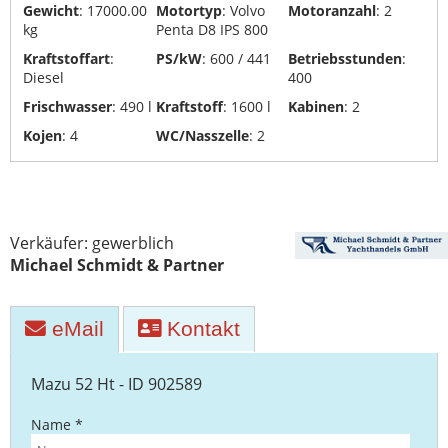
Gewicht
: 17000.00
Motortyp
: Volvo
Motoranzahl
: 2
Yachttransporte
kg
Penta D8 IPS 800
Kraftstoffart
:
PS/kW
: 600 / 441
Betriebsstunden
:
Yachtwerften
Diesel
400
Frischwasser
: 490 l
Kraftstoff
: 1600 l
Kabinen
: 2
Kojen
: 4
WC/Nasszelle
: 2
Verkäufer: gewerblich
Michael Schmidt & Partner
eMail
Kontakt
Mazu 52 Ht - ID 902589
Name *