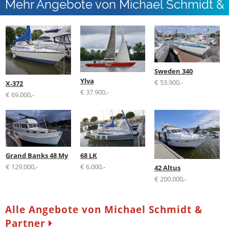
Mehr Angebote von Michael Schmidt &
Partner
Sweden 340
Ylva
€ 53.900,-
X-372
€ 37.900,-
€ 69.000,-
Grand Banks 48 My
68 LK
€ 129.000,-
€ 6.000,-
42 Altus
€ 200.000,-
Alle Angebote von Michael Schmidt &
Partner