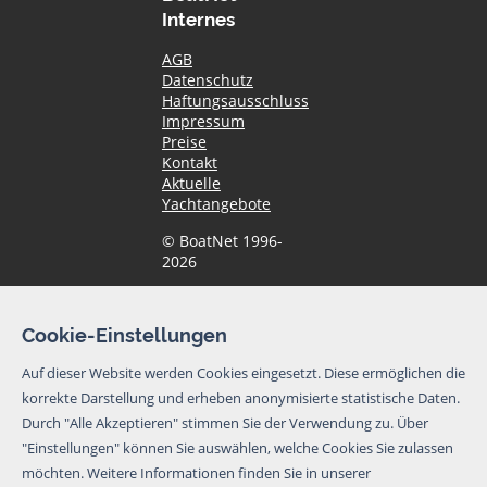
Internes
AGB
Datenschutz
Haftungsausschluss
Impressum
Preise
Kontakt
Aktuelle
Yachtangebote
© BoatNet 1996-
2026
Newsletter
Cookie-Einstellungen
Ich möchte den
Auf dieser Website werden Cookies eingesetzt. Diese ermöglichen die
Newsletter von
korrekte Darstellung und erheben anonymisierte statistische Daten.
BoatNet per eMail
erhalten. Von dem
Durch "Alle Akzeptieren" stimmen Sie der Verwendung zu. Über
Newsletter kann
"Einstellungen" können Sie auswählen, welche Cookies Sie zulassen
ich mich jederzeit
möchten.
Weitere Informationen finden Sie in unserer
per eMail oder