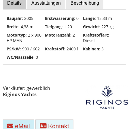
Bootszubehör
Details
Ausstattungen
Beschreibung
Finanzierung
Baujahr
: 2005
Erstwasserung
: 0
Länge
: 15,83 m
Gestohlene
Breite
: 4,38 m
Tiefgang
: 1.20
Gewicht
: 227 kg
Boote
Motortyp
: 2 x 900
Motoranzahl
: 2
Kraftstoffart
:
HP MAN
Diesel
Messekalender
PS/kW
: 900 / 662
Kraftstoff
: 2400 l
Kabinen
: 3
Sachverständige
WC/Nasszelle
: 0
Segel-
&
Sportbootschulen
Verkäufer: gewerblich
Versicherungen
Riginos Yachts
Yacht-
Recycling
&
-
Entsorgung
eMail
Kontakt