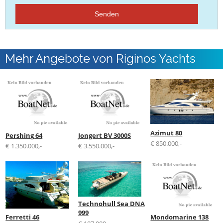
Senden
Mehr Angebote von Riginos Yachts
Azimut 80
Pershing 64
Jongert BV 3000S
€ 850.000,-
€ 1.350.000,-
€ 3.550.000,-
Technohull Sea DNA
999
Ferretti 46
Mondomarine 138