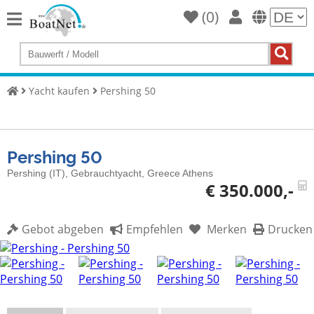
(
0
)
Home
Yacht
kaufen
Yacht kaufen
Pershing 50
Yacht
verkaufen
Gewerbliche
Pershing 50
Verkäufer
Pershing (IT), Gebrauchtyacht, Greece Athens
€ 350.000,-
Private
Verkäufer
Gebot abgeben
Empfehlen
Merken
Drucken
Auktionen
Yachtmakler
Services