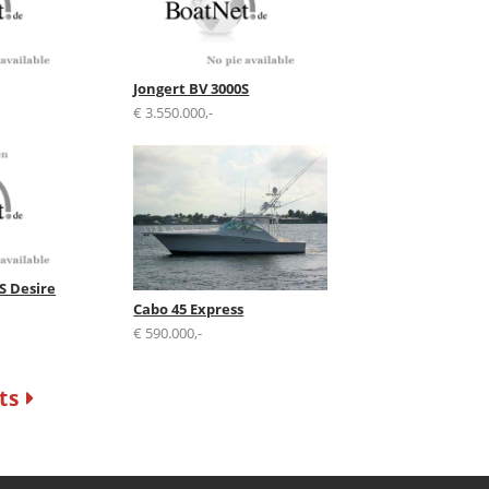
Jongert BV 3000S
€ 3.550.000,-
S Desire
Cabo 45 Express
€ 590.000,-
hts