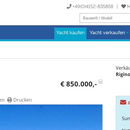
+49(0)4152-835858 |
M
Yacht kaufen
Yacht verkaufen
Verkäu
Rigin
€ 850.000,-
en
Drucken
e
Sun