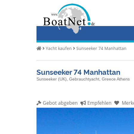
Home
Yacht
kaufen
Yacht
Yacht kaufen
Sunseeker 74 Manhattan
verkaufen
Gewerbliche
Sunseeker 74 Manhattan
Verkäufer
Sunseeker (UK), Gebrauchtyacht, Greece Athens
Private
Verkäufer
Gebot abgeben
Empfehlen
Merk
Auktionen
Yachtmakler
Services