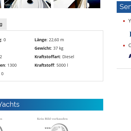
Ser
Y
g
g
: 0
Länge
: 22,60 m
O
Gewicht
: 37 kg
 2
Kraftstoffart
: Diesel
den
: 1300
Kraftstoff
: 5000 l
: 0
Yachts