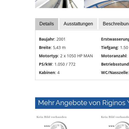
Yachttransporte
Yachtwerften
Details
Ausstattungen
Beschreibun
Baujahr
: 2001
Erstwasserun
Breite
: 5,43 m
Tiefgang
: 1.50
Motortyp
: 2 x 1050 HP MAN
Motoranzahl
:
PS/kW
: 1.050 / 772
Betriebsstun
Kabinen
: 4
WC/Nasszelle
Mehr Angebote von Riginos 