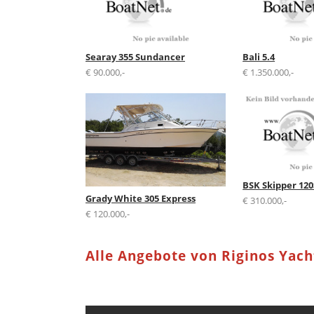
Searay 355 Sundancer
Bali 5.4
€ 90.000,-
€ 1.350.000,-
BSK Skipper 120
Grady White 305 Express
€ 310.000,-
€ 120.000,-
Alle Angebote von Riginos Yac