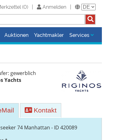
erkzettel
(
0
)
|
Anmelden
|
Auktionen
Yachtmakler
Services
fer: gewerblich
os Yachts
Mail
Kontakt
seeker 74 Manhattan - ID 420089