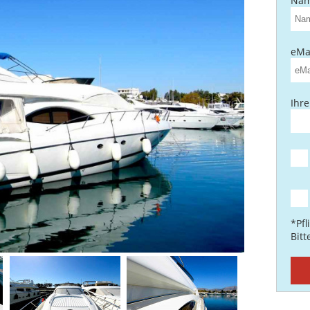
Nam
eMai
Ihre
*Pfl
Bit