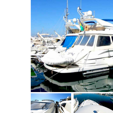
Bootszubehör
Finanzierung
Gestohlene
Boote
Messekalender
Sachverständige
Segel-
&
Sportbootschulen
Versicherungen
Yacht-
Recycling
&
-
Entsorgung