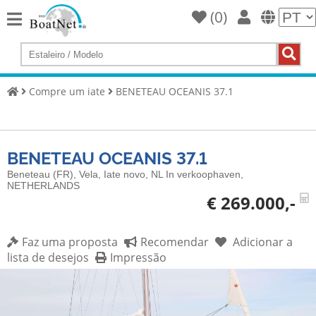
(
0
)
Home
Compre
um
Compre um iate
BENETEAU OCEANIS 37.1
iate
Vender
iates
BENETEAU OCEANIS 37.1
Vendedor
Beneteau (FR), Vela, Iate novo, NL In verkoophaven,
comercial
NETHERLANDS
€ 269.000,-
Vendedor
particular
Faz uma proposta
Recomendar
Adicionar a
lista de desejos
Impressão
Leilões
Agentes
de