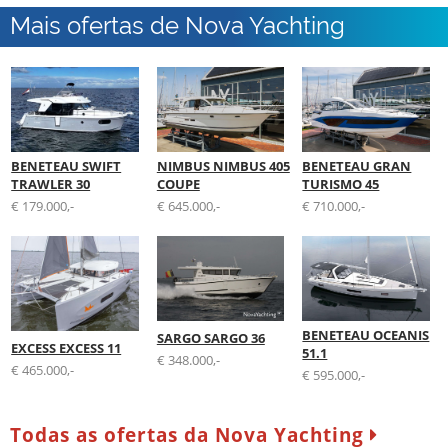
Mais ofertas de Nova Yachting
BENETEAU SWIFT
NIMBUS NIMBUS 405
BENETEAU GRAN
TRAWLER 30
COUPE
TURISMO 45
€ 179.000,-
€ 645.000,-
€ 710.000,-
BENETEAU OCEANIS
SARGO SARGO 36
EXCESS EXCESS 11
51.1
€ 348.000,-
€ 465.000,-
€ 595.000,-
Todas as ofertas da Nova Yachting