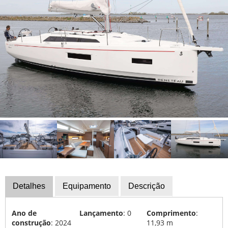
iate
Serviço
Equipamentos
para
barcos
Financiamento
Barcos
roubados
Calendário
de
exposições
Especialistas
Detalhes
Equipamento
Descrição
Escolas
de
Ano de
Lançamento
: 0
Comprimento
:
vela
construção
: 2024
11,93 m
e