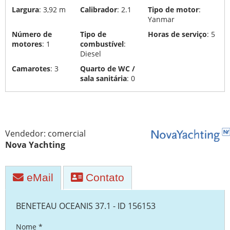
esporte
Largura
: 3,92 m
Calibrador
: 2.1
Tipo de motor
:
Yanmar
Seguros
Número de
Tipo de
Horas de serviço
: 5
motores
: 1
combustível
:
Reciclagem
Diesel
e
Camarotes
: 3
Quarto de WC /
eliminação
sala sanitária
: 0
de
iates
Transportes
de
Vendedor: comercial
iate
Nova Yachting
Estaleiro
naval
eMail
Contato
BENETEAU OCEANIS 37.1 - ID 156153
Nome *