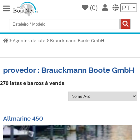
(
0
)
Home
Compre
um
Agentes de iate
Brauckmann Boote GmbH
iate
Vender
iates
provedor : Brauckmann Boote GmbH
Vendedor
comercial
270 Iates e barcos à venda
Vendedor
particular
Leilões
Allmarine 450
Agentes
de