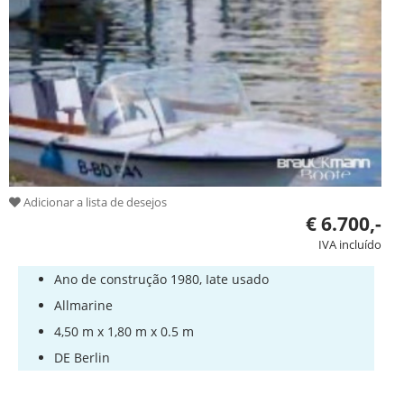
iate
Serviço
Equipamentos
para
barcos
Barcos
roubados
Especialistas
Adicionar a lista de desejos
€ 6.700,-
Escolas
IVA incluído
de
vela
Ano de construção 1980, Iate usado
e
Allmarine
esporte
4,50 m x 1,80 m x 0.5 m
Seguros
DE Berlin
Estaleiro
naval