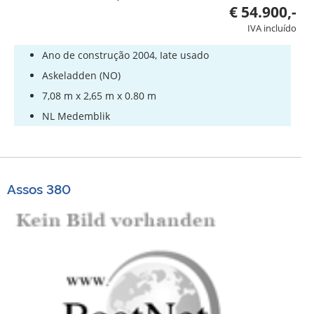
€ 54.900,-
IVA incluído
Ano de construção 2004, Iate usado
Askeladden (NO)
7,08 m x 2,65 m x 0.80 m
NL Medemblik
Assos 380