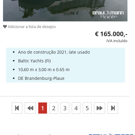
Adicionar a lista de desejos
€ 165.000,-
IVA incluído
Ano de construção 2021, Iate usado
Baltic Yachts (FI)
10,60 m x 3,00 m x 0.65 m
DE Brandenburg-Plaue
1
2
3
4
5