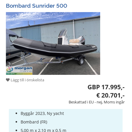
Bombard Sunrider 500
Lägg till i önskelista
GBP 17.995,-
€ 20.701,-
Beskattad i EU - nej, Moms ingår
Byggår 2023, Ny yacht
Bombard (FR)
5,00 m x 2,10 m x 0.5 m