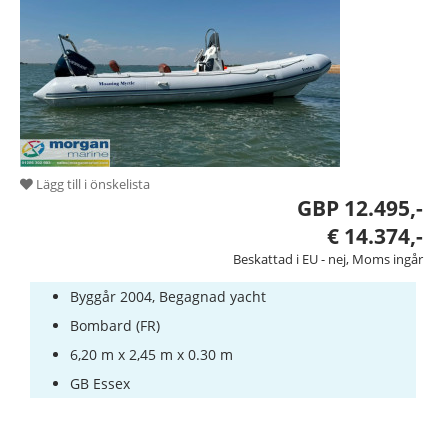
Båtutrustning
Stulna
båtar
Experterna
Segel-
Lägg till i önskelista
och
GBP 12.495,-
Sportbåtskolor
€ 14.374,-
Försäkringar
Beskattad i EU - nej, Moms ingår
Varven
Byggår 2004, Begagnad yacht
Bombard (FR)
6,20 m x 2,45 m x 0.30 m
GB Essex