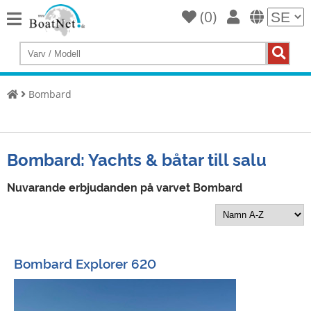
(
0
)
Home
Köp
en
Bombard
yacht
Sälj
Yachts
Bombard: Yachts & båtar till salu
Kommersiell
säljare
Nuvarande erbjudanden på varvet Bombard
Privat
säljare
Auktioner
Bombard Explorer 620
Båtmäklare
Service