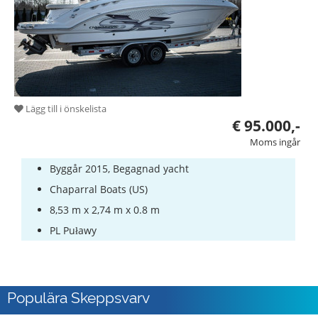
Båtutrustning
Stulna
båtar
Experterna
Lägg till i önskelista
Segel-
€ 95.000,-
och
Moms ingår
Sportbåtskolor
Byggår 2015, Begagnad yacht
Försäkringar
Chaparral Boats (US)
Varven
8,53 m x 2,74 m x 0.8 m
PL Puławy
Populära Skeppsvarv