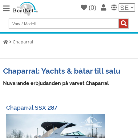
(
0
)
Home
Köp
en
Chaparral
yacht
Sälj
Yachts
Chaparral: Yachts & båtar till salu
Kommersiell
säljare
Nuvarande erbjudanden på varvet Chaparral
Privat
säljare
Chaparral SSX 287
Auktioner
Båtmäklare
Service