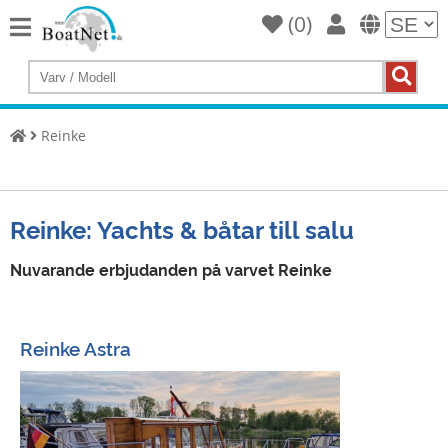
(
0
)
Home
Köp
en
Reinke
yacht
Sälj
Yachts
Reinke: Yachts & båtar till salu
Kommersiell
säljare
Nuvarande erbjudanden på varvet Reinke
Privat
säljare
Reinke Astra
Auktioner
Båtmäklare
Service