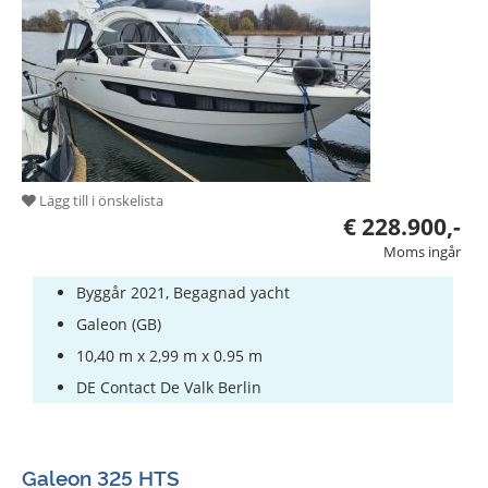
Båtutrustning
Stulna
båtar
Experterna
Segel-
Lägg till i önskelista
och
€ 228.900,-
Sportbåtskolor
Moms ingår
Försäkringar
Byggår 2021, Begagnad yacht
Varven
Galeon (GB)
10,40 m x 2,99 m x 0.95 m
DE Contact De Valk Berlin
Galeon 325 HTS