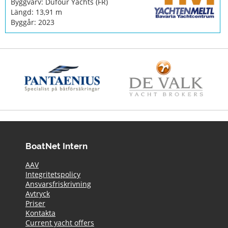
Byggvarv: Dufour Yachts (FR)
Längd: 13,91 m
Byggår: 2023
BoatNet Intern
AAV
Integritetspolicy
Ansvarsfriskrivning
Avtryck
Priser
Kontakta
Current yacht offers