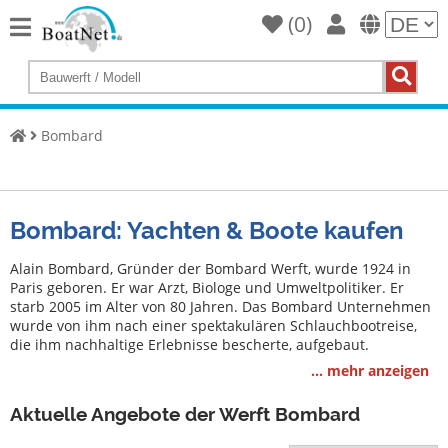
(
0
)
Home
Yacht
kaufen
Bombard
Yacht
verkaufen
Gewerbliche
Bombard: Yachten & Boote kaufen
Verkäufer
Alain Bombard, Gründer der Bombard Werft, wurde 1924 in
Private
Paris geboren. Er war Arzt, Biologe und Umweltpolitiker. Er
Verkäufer
starb 2005 im Alter von 80 Jahren. Das Bombard Unternehmen
wurde von ihm nach einer spektakulären Schlauchbootreise,
Auktionen
die ihm nachhaltige Erlebnisse bescherte, aufgebaut.
... mehr anzeigen
Yachtmakler
Aktuelle Angebote der Werft Bombard
Services