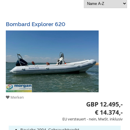
Bootszubehör
Gestohlene
Boote
Bombard Explorer 620
Sachverständige
Segel-
&
Sportbootschulen
Versicherungen
Yachtwerften
Merken
GBP 12.495,-
€ 14.374,-
EU versteuert - nein, MwSt. inklusiv
Baujahr 2004, Gebrauchtyacht