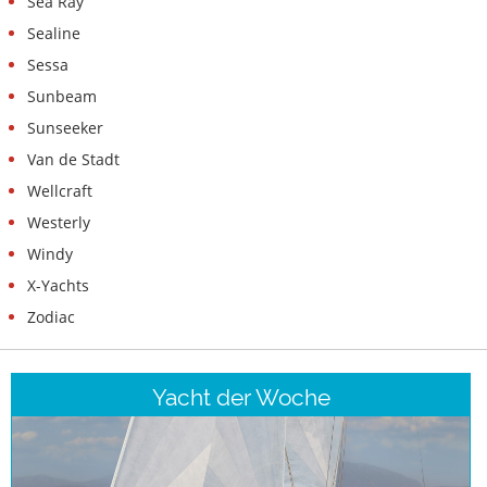
Sea Ray
Sealine
Sessa
Sunbeam
Sunseeker
Van de Stadt
Wellcraft
Westerly
Windy
X-Yachts
Zodiac
Yacht der Woche