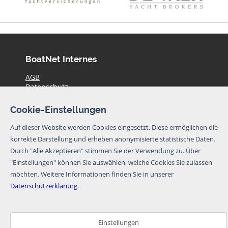
BoatNet Internes
AGB
Datenschutz
Haftungsausschluss
Impressum
Cookie-Einstellungen
Preise
Kontakt
Auf dieser Website werden Cookies eingesetzt. Diese ermöglichen die
Aktuelle Yachtangebote
korrekte Darstellung und erheben anonymisierte statistische Daten.
Durch "Alle Akzeptieren" stimmen Sie der Verwendung zu. Über
© BoatNet 1996-2026
"Einstellungen" können Sie auswählen, welche Cookies Sie zulassen
möchten.
Weitere Informationen finden Sie in unserer
Newsletter
Datenschutzerklärung
.
Ich möchte den Newsletter von BoatNet per
eMail erhalten. Von dem Newsletter kann ich
mich jederzeit per eMail oder über den
Einstellungen
Abmeldelink im Newsletter abmelden.