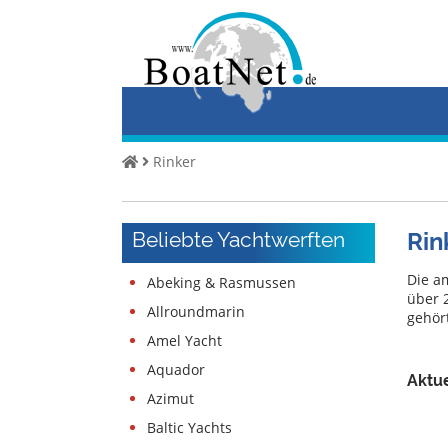
Home
Yacht
kaufen
Yacht
Rinker
verkaufen
Gewerbliche
Beliebte Yachtwerften
Rin
Verkäufer
Private
Die am
Abeking & Rasmussen
Verkäufer
über 2
Allroundmarin
gehör
Amel Yacht
Auktionen
Aquador
Aktue
Yachtmakler
Azimut
Services
Baltic Yachts