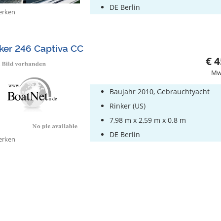
DE Berlin
rken
ker 246 Captiva CC
€ 4
MwS
Baujahr 2010, Gebrauchtyacht
Rinker (US)
7,98 m x 2,59 m x 0.8 m
DE Berlin
rken