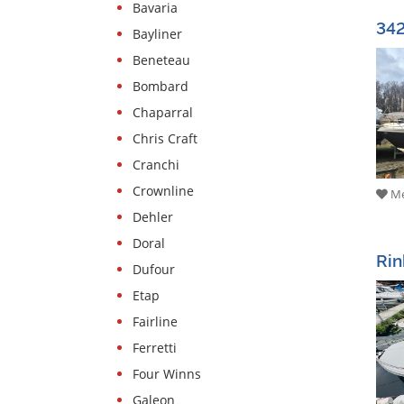
Bavaria
Bootszubehör
342
Bayliner
Gestohlene
Beneteau
Boote
Bombard
Sachverständige
Chaparral
Segel-
Chris Craft
&
Cranchi
Sportbootschulen
Crownline
Me
Versicherungen
Dehler
Yachtwerften
Doral
Rin
Dufour
Etap
Fairline
Ferretti
Four Winns
Galeon