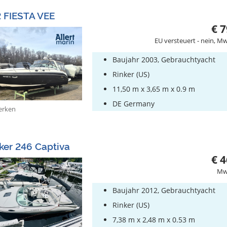
 FIESTA VEE
€ 7
EU versteuert - nein, Mw
Baujahr 2003, Gebrauchtyacht
Rinker (US)
11,50 m x 3,65 m x 0.9 m
DE Germany
rken
ker 246 Captiva
€ 4
MwS
Baujahr 2012, Gebrauchtyacht
Rinker (US)
7,38 m x 2,48 m x 0.53 m