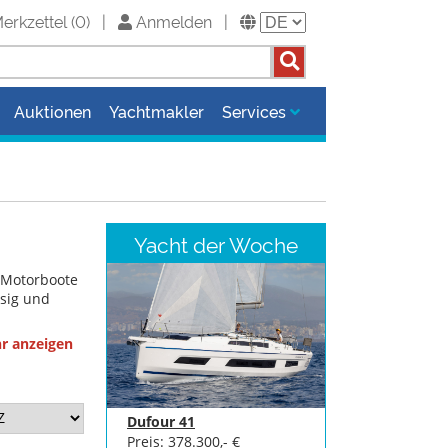
erkzettel
(
0
)
|
Anmelden
|
Auktionen
Yachtmakler
Services
Yacht der Woche
e Motorboote
ssig und
hr anzeigen
Dufour 41
Preis: 378.300,- €