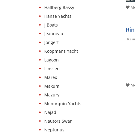
Hallberg Rassy
Me
Hanse Yachts
J Boats
Rin
Jeanneau
Jongert
Koopmans Yacht
Lagoon
Linssen
Marex
Me
Maxum
Mazury
Menorquin Yachts
Najad
Nautors Swan
Neptunus