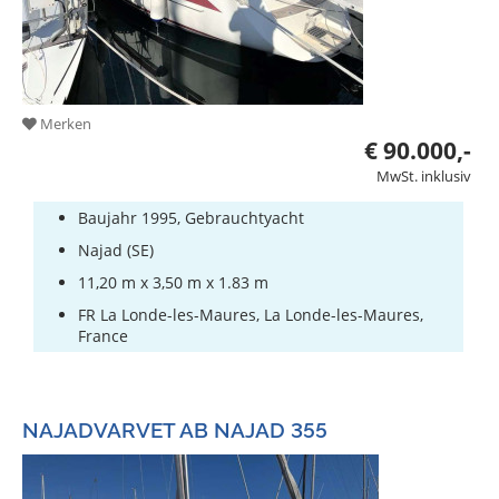
Merken
€ 90.000,-
MwSt. inklusiv
Baujahr 1995, Gebrauchtyacht
Najad (SE)
11,20 m x 3,50 m x 1.83 m
FR La Londe-les-Maures, La Londe-les-Maures,
France
NAJADVARVET AB NAJAD 355