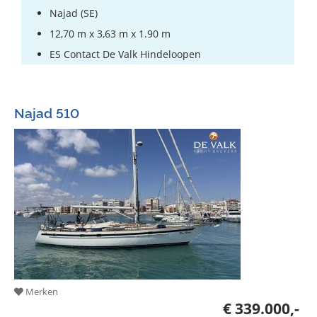
Najad (SE)
12,70 m x 3,63 m x 1.90 m
ES Contact De Valk Hindeloopen
Najad 510
Merken
€ 339.000,-