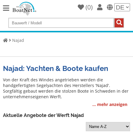
(
0
)
Home
Yacht
kaufen
Najad
Yacht
verkaufen
Gewerbliche
Najad: Yachten & Boote kaufen
Verkäufer
Von der Kraft des Windes angetrieben werden die
Private
handgefertigten Segelyachten des Herstellers 'Najad'.
Verkäufer
Sorgfältig gebaut werden die stolzen Boote in Schweden in der
unternehmenseigenen Werft.
Auktionen
... mehr anzeigen
Yachtmakler
Aktuelle Angebote der Werft Najad
Services