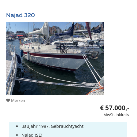
Bootszubehör
Najad 320
Gestohlene
Boote
Sachverständige
Segel-
&
Sportbootschulen
Versicherungen
Yachtwerften
Merken
€ 57.000,-
MwSt. inklusiv
Baujahr 1987, Gebrauchtyacht
Najad (SE)