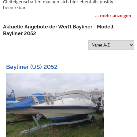
Gleiteigenschaften machen sich hier ebenfalls positiv
Bootszubehör
bemerkbar.
Gestohlene
... mehr anzeigen
Boote
Aktuelle Angebote der Werft Bayliner - Modell
Bayliner 2052
Sachverständige
Segel-
&
Sportbootschulen
Bayliner (US) 2052
Versicherungen
Yachtwerften