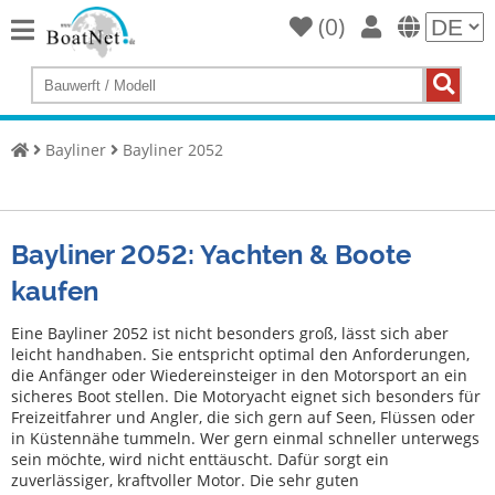
(
0
)
Home
Yacht
kaufen
Bayliner
Bayliner 2052
Yacht
verkaufen
Gewerbliche
Bayliner 2052: Yachten & Boote
Verkäufer
kaufen
Private
Verkäufer
Eine Bayliner 2052 ist nicht besonders groß, lässt sich aber
leicht handhaben. Sie entspricht optimal den Anforderungen,
die Anfänger oder Wiedereinsteiger in den Motorsport an ein
Auktionen
sicheres Boot stellen. Die Motoryacht eignet sich besonders für
Freizeitfahrer und Angler, die sich gern auf Seen, Flüssen oder
Yachtmakler
in Küstennähe tummeln. Wer gern einmal schneller unterwegs
sein möchte, wird nicht enttäuscht. Dafür sorgt ein
Services
zuverlässiger, kraftvoller Motor. Die sehr guten