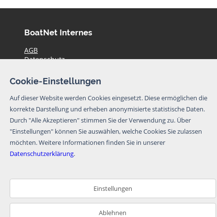
BoatNet Internes
AGB
Datenschutz
Haftungsausschluss
Impressum
Cookie-Einstellungen
Preise
Kontakt
Auf dieser Website werden Cookies eingesetzt. Diese ermöglichen die
Aktuelle Yachtangebote
korrekte Darstellung und erheben anonymisierte statistische Daten.
Durch "Alle Akzeptieren" stimmen Sie der Verwendung zu. Über
© BoatNet 1996-2026
"Einstellungen" können Sie auswählen, welche Cookies Sie zulassen
möchten.
Weitere Informationen finden Sie in unserer
Newsletter
Datenschutzerklärung
.
Ich möchte den Newsletter von BoatNet per
eMail erhalten. Von dem Newsletter kann ich
mich jederzeit per eMail oder über den
Einstellungen
Abmeldelink im Newsletter abmelden.
Newsletter abbonieren
Ablehnen