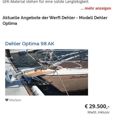
GFK-Material stehen für eine solide Langlebigkeit.
Bootszubehör
... mehr anzeigen
Gestohlene
Aktuelle Angebote der Werft Dehler - Modell Dehler
Boote
Optima
Sachverständige
Segel-
Dehler Optima 98 AK
&
Sportbootschulen
Versicherungen
Yachtwerften
Merken
€ 29.500,-
MwSt. inklusiv