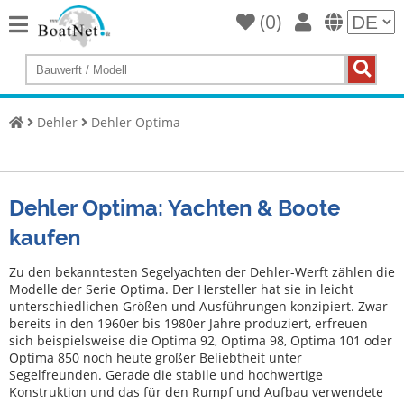
(
0
)
Home
Yacht
kaufen
Dehler
Dehler Optima
Yacht
verkaufen
Gewerbliche
Dehler Optima: Yachten & Boote
Verkäufer
kaufen
Private
Verkäufer
Zu den bekanntesten Segelyachten der Dehler-Werft zählen die
Modelle der Serie Optima. Der Hersteller hat sie in leicht
unterschiedlichen Größen und Ausführungen konzipiert. Zwar
Auktionen
bereits in den 1960er bis 1980er Jahre produziert, erfreuen
sich beispielsweise die Optima 92, Optima 98, Optima 101 oder
Yachtmakler
Optima 850 noch heute großer Beliebtheit unter
Segelfreunden. Gerade die stabile und hochwertige
Services
Konstruktion und das für den Rumpf und Aufbau verwendete