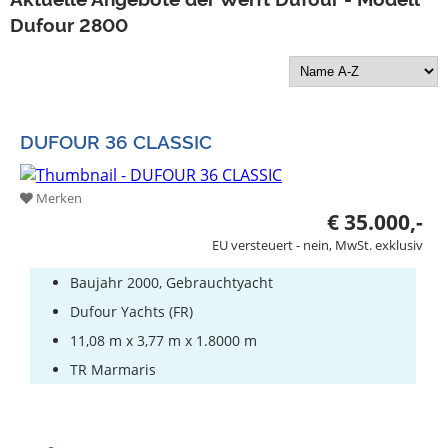
Bootszubehör
Dufour 2800
Gestohlene
Boote
Sachverständige
DUFOUR 36 CLASSIC
Segel-
&
Sportbootschulen
Merken
€ 35.000,-
Versicherungen
EU versteuert - nein, MwSt. exklusiv
Yachtwerften
Baujahr 2000, Gebrauchtyacht
Dufour Yachts (FR)
11,08 m x 3,77 m x 1.8000 m
TR Marmaris