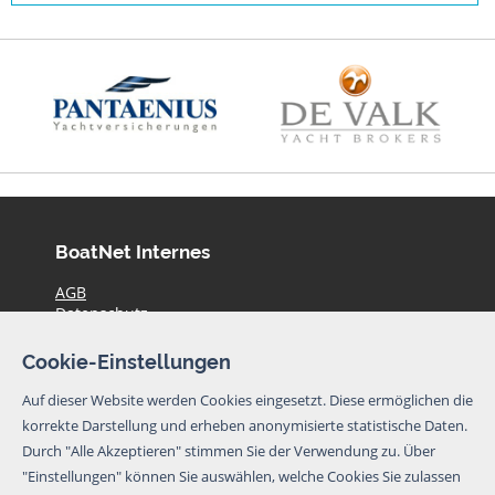
BoatNet Internes
AGB
Datenschutz
Haftungsausschluss
Impressum
Cookie-Einstellungen
Preise
Kontakt
Auf dieser Website werden Cookies eingesetzt. Diese ermöglichen die
Aktuelle Yachtangebote
korrekte Darstellung und erheben anonymisierte statistische Daten.
Durch "Alle Akzeptieren" stimmen Sie der Verwendung zu. Über
© BoatNet 1996-2026
"Einstellungen" können Sie auswählen, welche Cookies Sie zulassen