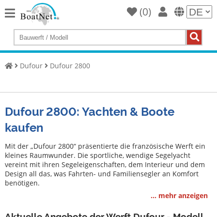
(
0
)
Home
Yacht
kaufen
Dufour
Dufour 2800
Yacht
verkaufen
Gewerbliche
Dufour 2800: Yachten & Boote
Verkäufer
kaufen
Private
Verkäufer
Mit der „Dufour 2800“ präsentierte die französische Werft ein
kleines Raumwunder. Die sportliche, wendige Segelyacht
vereint mit ihren Segeleigenschaften, dem Interieur und dem
Auktionen
Design all das, was Fahrten- und Familiensegler an Komfort
benötigen.
Yachtmakler
... mehr anzeigen
Services
Aktuelle Angebote der Werft Dufour - Modell