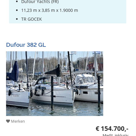
Dufour Yachts (FR)
11,23 m x 3,85 m x 1.9000 m
TR GOCEK
Dufour 382 GL
Merken
€ 154.700,-
MwSt. inklusiv