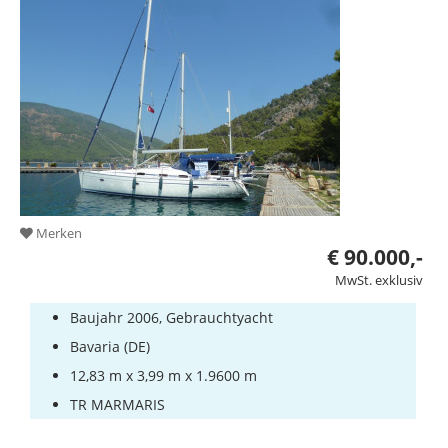
Bootszubehör
Gestohlene
Boote
Sachverständige
Segel-
&
Sportbootschulen
Versicherungen
Merken
€ 90.000,-
Yachtwerften
MwSt. exklusiv
Baujahr 2006, Gebrauchtyacht
Bavaria (DE)
12,83 m x 3,99 m x 1.9600 m
TR MARMARIS