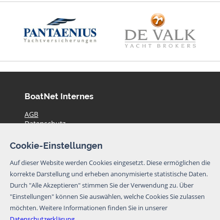
BoatNet Internes
AGB
Datenschutz
Haftungsausschluss
Impressum
Cookie-Einstellungen
Preise
Kontakt
Auf dieser Website werden Cookies eingesetzt. Diese ermöglichen die
Aktuelle Yachtangebote
korrekte Darstellung und erheben anonymisierte statistische Daten.
Durch "Alle Akzeptieren" stimmen Sie der Verwendung zu. Über
© BoatNet 1996-2026
"Einstellungen" können Sie auswählen, welche Cookies Sie zulassen
möchten.
Weitere Informationen finden Sie in unserer
Newsletter
Datenschutzerklärung
.