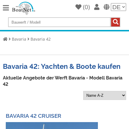
(
0
)
Home
Yacht
kaufen
Bavaria
Bavaria 42
Yacht
verkaufen
Gewerbliche
Bavaria 42: Yachten & Boote kaufen
Verkäufer
Aktuelle Angebote der Werft Bavaria - Modell Bavaria
Private
42
Verkäufer
Auktionen
Yachtmakler
BAVARIA 42 CRUISER
Services