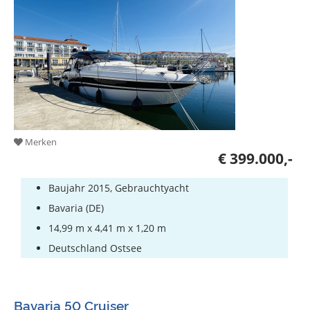
Bootszubehör
Gestohlene
Boote
Sachverständige
Segel-
&
Sportbootschulen
Merken
€ 399.000,-
Versicherungen
Yachtwerften
Baujahr 2015, Gebrauchtyacht
Bavaria (DE)
14,99 m x 4,41 m x 1,20 m
Deutschland Ostsee
Bavaria 50 Cruiser