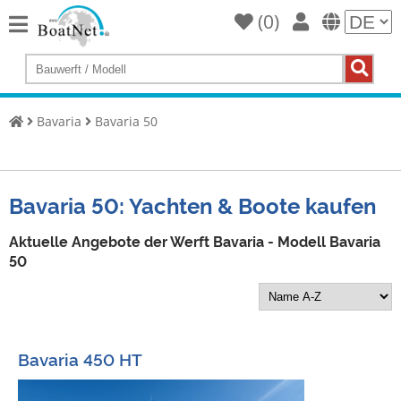
(
0
)
Home
Yacht
kaufen
Bavaria
Bavaria 50
Yacht
verkaufen
Gewerbliche
Bavaria 50: Yachten & Boote kaufen
Verkäufer
Aktuelle Angebote der Werft Bavaria - Modell Bavaria
Private
50
Verkäufer
Auktionen
Yachtmakler
Bavaria 450 HT
Services