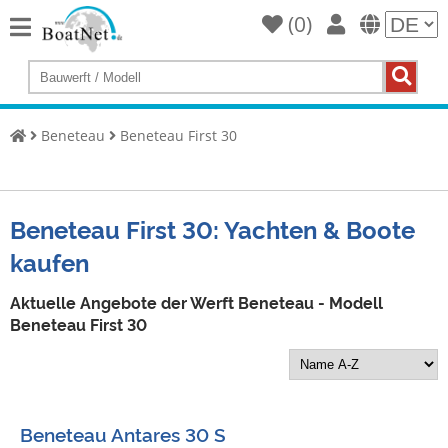
(
0
)
Home
Yacht
kaufen
Beneteau
Beneteau First 30
Yacht
verkaufen
Gewerbliche
Beneteau First 30: Yachten & Boote
Verkäufer
kaufen
Private
Verkäufer
Aktuelle Angebote der Werft Beneteau - Modell
Beneteau First 30
Auktionen
Yachtmakler
Services
Beneteau Antares 30 S