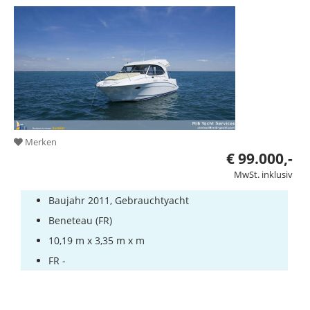
Bootszubehör
Gestohlene
Boote
Sachverständige
Segel-
&
Sportbootschulen
Merken
€ 99.000,-
Versicherungen
MwSt. inklusiv
Yachtwerften
Baujahr 2011, Gebrauchtyacht
Beneteau (FR)
10,19 m x 3,35 m x m
FR -