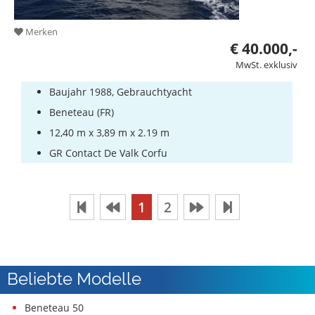
Merken
€ 40.000,-
MwSt. exklusiv
Baujahr 1988, Gebrauchtyacht
Beneteau (FR)
12,40 m x 3,89 m x 2.19 m
GR Contact De Valk Corfu
1
2
Beliebte Modelle
Beneteau 50