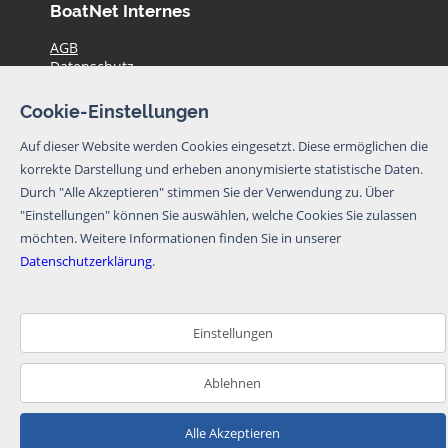
BoatNet Internes
AGB
Datenschutz
Haftungsausschluss
Impressum
Cookie-Einstellungen
Preise
Kontakt
Auf dieser Website werden Cookies eingesetzt. Diese ermöglichen die
Aktuelle Yachtangebote
korrekte Darstellung und erheben anonymisierte statistische Daten.
Durch "Alle Akzeptieren" stimmen Sie der Verwendung zu. Über
© BoatNet 1996-2026
"Einstellungen" können Sie auswählen, welche Cookies Sie zulassen
möchten.
Weitere Informationen finden Sie in unserer
Newsletter
Datenschutzerklärung
.
Ich möchte den Newsletter von BoatNet per
eMail erhalten. Von dem Newsletter kann ich
mich jederzeit per eMail oder über den
Einstellungen
Abmeldelink im Newsletter abmelden.
Newsletter abbonieren
Ablehnen
Bitte beachten Sie unsere
Alle Akzeptieren
Datenschutzerklärung
.