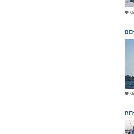
Me
BE
Me
BE