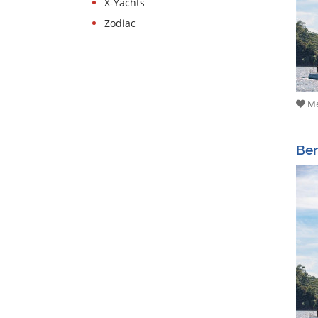
X-Yachts
Zodiac
Me
Ben