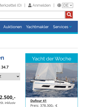
erkzettel
(
0
)
|
Anmelden
|
Auktionen
Yachtmakler
Services
en
Yacht der Woche
 34.7
2.500,-
Dufour 41
St. inklusiv
Preis: 378.300,- €