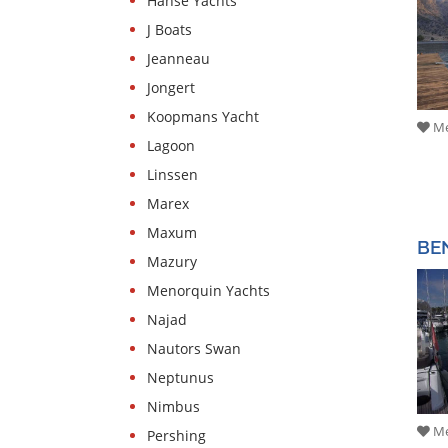
Hanse Yachts
J Boats
Jeanneau
Jongert
Koopmans Yacht
Me
Lagoon
Linssen
Marex
Maxum
BE
Mazury
Menorquin Yachts
Najad
Nautors Swan
Neptunus
Nimbus
Me
Pershing