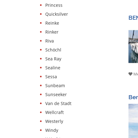
Princess
Quicksilver
BE
Reinke
Rinker
Riva
Schöchl
Sea Ray
Sealine
Me
Sessa
Sunbeam
Sunseeker
Ben
Van de Stadt
Wellcraft
Westerly
Windy