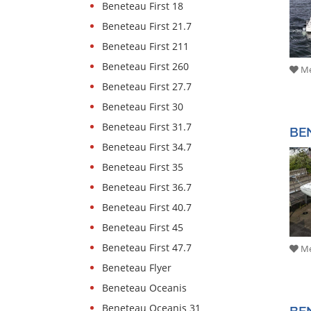
Beneteau First 18
Bootszubehör
Beneteau First 21.7
Gestohlene
Beneteau First 211
Boote
Beneteau First 260
Me
Sachverständige
Beneteau First 27.7
Segel-
Beneteau First 30
&
Beneteau First 31.7
BE
Sportbootschulen
Beneteau First 34.7
Versicherungen
Beneteau First 35
Yachtwerften
Beneteau First 36.7
Beneteau First 40.7
Beneteau First 45
Beneteau First 47.7
Me
Beneteau Flyer
Beneteau Oceanis
BE
Beneteau Oceanis 31