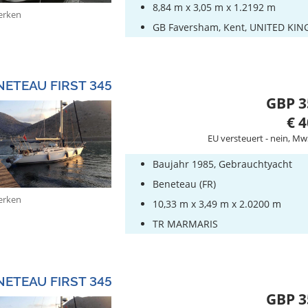
8,84 m x 3,05 m x 1.2192 m
rken
GB Faversham, Kent, UNITED KI
NETEAU FIRST 345
GBP 3
€ 4
EU versteuert - nein, Mw
Baujahr 1985, Gebrauchtyacht
Beneteau (FR)
rken
10,33 m x 3,49 m x 2.0200 m
TR MARMARIS
NETEAU FIRST 345
GBP 3