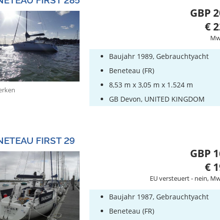
GBP 2
€ 2
MwS
Baujahr 1989, Gebrauchtyacht
Beneteau (FR)
8,53 m x 3,05 m x 1.524 m
rken
GB Devon, UNITED KINGDOM
NETEAU FIRST 29
GBP 1
€ 1
EU versteuert - nein, Mw
Baujahr 1987, Gebrauchtyacht
Beneteau (FR)