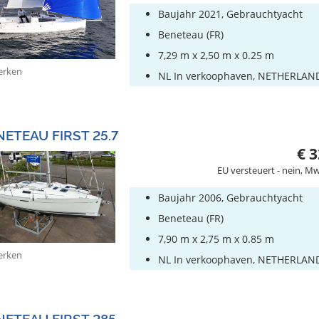
Baujahr 2021, Gebrauchtyacht
Beneteau (FR)
7,29 m x 2,50 m x 0.25 m
rken
NL In verkoophaven, NETHERLAN
NETEAU FIRST 25.7
€ 3
EU versteuert - nein, Mw
Baujahr 2006, Gebrauchtyacht
Beneteau (FR)
7,90 m x 2,75 m x 0.85 m
rken
NL In verkoophaven, NETHERLAN
NETEAU FIRST 285