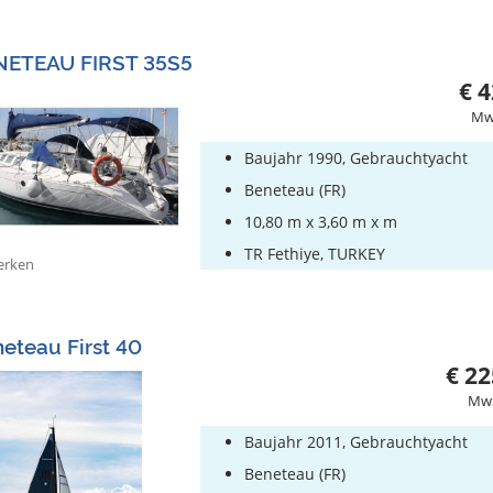
NETEAU FIRST 35S5
€ 4
MwS
Baujahr 1990, Gebrauchtyacht
Beneteau (FR)
10,80 m x 3,60 m x m
TR Fethiye, TURKEY
rken
eteau First 40
€ 22
MwS
Baujahr 2011, Gebrauchtyacht
Beneteau (FR)