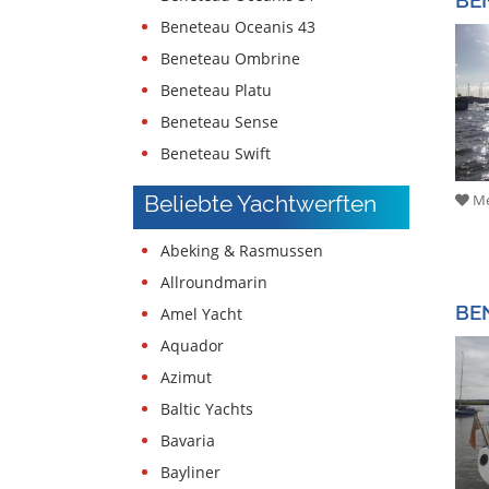
Beneteau Oceanis 43
Beneteau Ombrine
Beneteau Platu
Beneteau Sense
Beneteau Swift
Beliebte Yachtwerften
Me
Abeking & Rasmussen
Allroundmarin
BE
Amel Yacht
Aquador
Azimut
Baltic Yachts
Bavaria
Bayliner