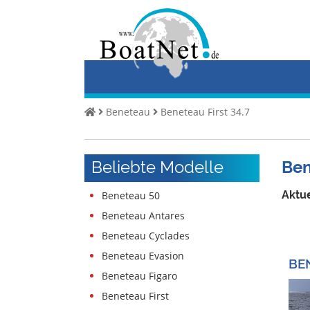
Home
Yacht
kaufen
Yacht
Beneteau
Beneteau First 34.7
verkaufen
Gewerbliche
Beliebte Modelle
Ben
Verkäufer
Private
Aktue
Beneteau 50
Verkäufer
Beneteau Antares
Beneteau Cyclades
Auktionen
Beneteau Evasion
BE
Yachtmakler
Beneteau Figaro
Services
Beneteau First