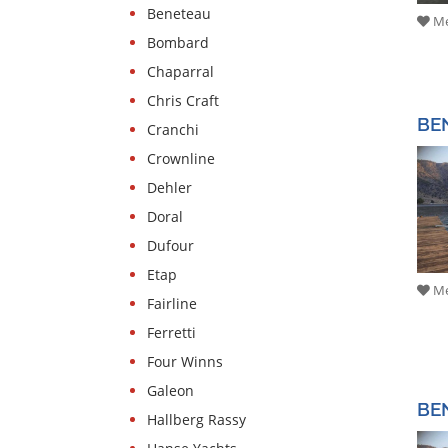
Beneteau
Me
Bombard
Chaparral
Chris Craft
BE
Cranchi
Crownline
Dehler
Doral
Dufour
Etap
Me
Fairline
Ferretti
Four Winns
Galeon
BE
Hallberg Rassy