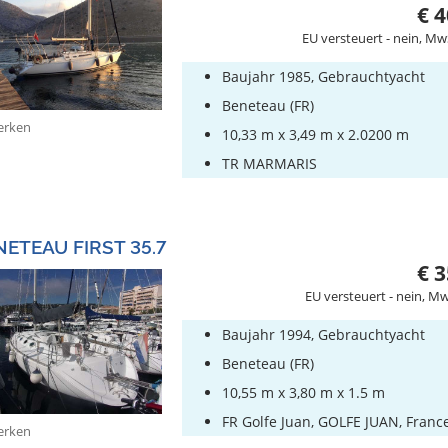
€ 4
EU versteuert - nein, Mw
Baujahr 1985, Gebrauchtyacht
Beneteau (FR)
rken
10,33 m x 3,49 m x 2.0200 m
TR MARMARIS
NETEAU FIRST 35.7
€ 3
EU versteuert - nein, Mw
Baujahr 1994, Gebrauchtyacht
Beneteau (FR)
10,55 m x 3,80 m x 1.5 m
FR Golfe Juan, GOLFE JUAN, Franc
rken